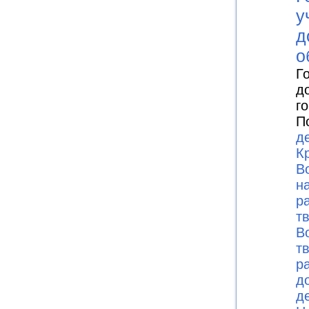
у
д
о
Г
д
г
П
д
К
В
н
р
т
В
т
р
д
д