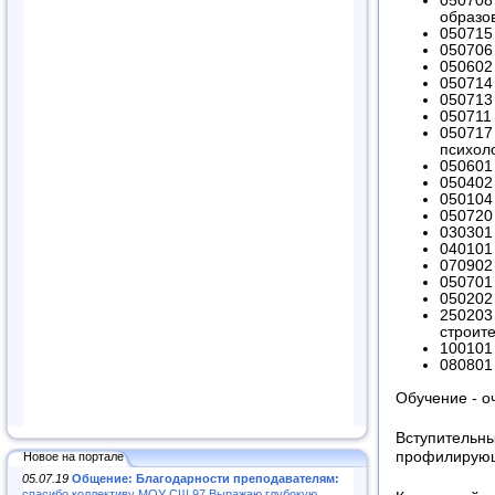
050708
образо
050715
050706 
050602 
050714
050713
050711
050717
психоло
050601
050402
050104
050720 
030301
040101
070902
050701 
050202
250203
строите
100101 
080801
Обучение - оч
Вступите
профилирую
Новое на портале
05.07.19
Общение: Благодарности преподавателям:
спасибо коллективу МОУ СШ 97.Выражаю глубокую