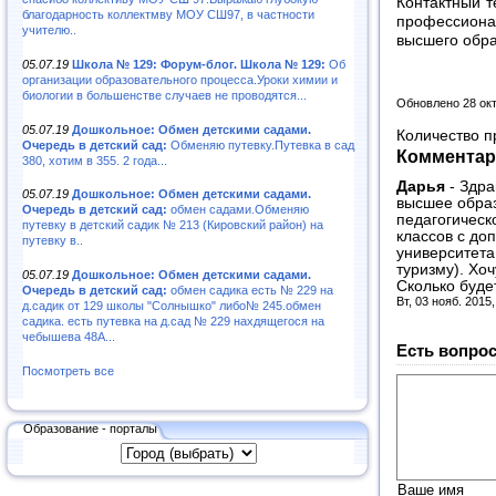
Контактный т
благодарность коллектмву МОУ СШ97, в частности
профессион
учителю..
высшего обра
05.07.19
Школа № 129: Форум-блог. Школа № 129:
Об
организации образовательного процесса.Уроки химии и
биологии в большенстве случаев не проводятся...
Обновлено 28 ок
05.07.19
Дошкольное: Обмен детскими садами.
Количество п
Очередь в детский сад:
Обменяю путевку.Путевка в сад
Комментар
380, хотим в 355. 2 года...
Дарья
-
Здра
05.07.19
Дошкольное: Обмен детскими садами.
высшее образ
Очередь в детский сад:
обмен садами.Обменяю
педагогическ
путевку в детский садик № 213 (Кировский район) на
классов с до
путевку в..
университета
туризму). Хо
05.07.19
Дошкольное: Обмен детскими садами.
Сколько буде
Очередь в детский сад:
обмен садика есть № 229 на
Вт, 03 нояб. 2015
д.садик от 129 школы "Солнышко" либо№ 245.обмен
садика. есть путевка на д.сад № 229 нахдящегося на
чебышева 48А...
Есть вопрос
Посмотреть все
Образование - порталы
Ваше имя