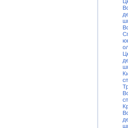
Ц
В
д
ш
В
С
ю
о
Ц
д
ш
К
с
Т
В
с
К
В
д
ш