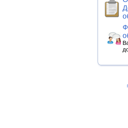
Д
о
Ф
о
В
д