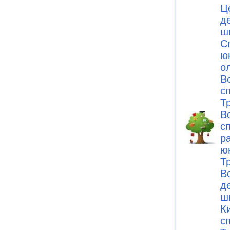
Ц
д
ш
С
ю
о
В
с
Т
В
с
р
ю
Т
В
д
ш
К
с