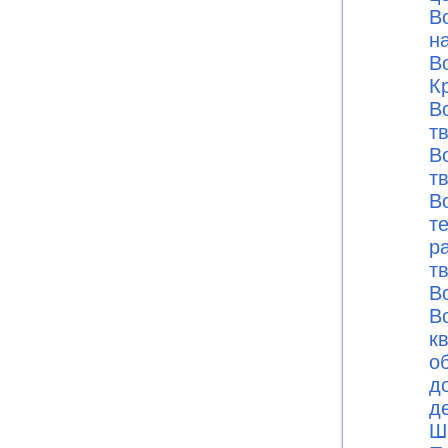
В
н
В
К
В
т
В
т
В
т
р
т
В
В
к
о
д
д
Ш