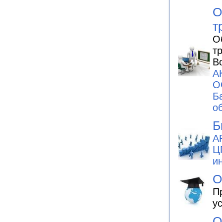
О
т
О
т
В
А
О
Б
о
Б
А
Ц
и
О
П
у
О