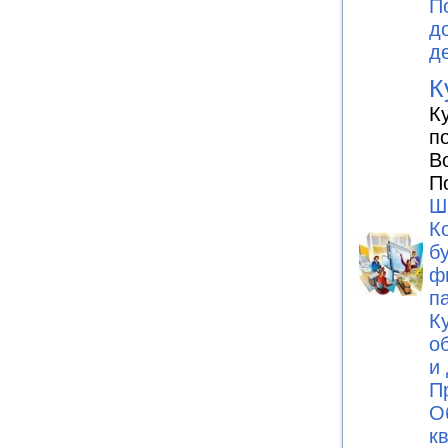
П
д
д
К
К
п
В
П
Ш
К
б
ф
п
К
о
и
П
О
к