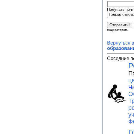
Получать почт
модератором.
Вернуться 
образован
Соседние п
Р
П
ц
Ч
О
Т
р
у
Ф
Г