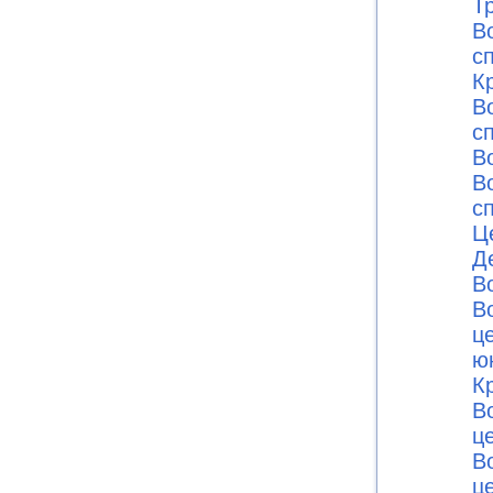
Т
В
с
К
В
с
В
В
с
Ц
Д
В
В
ц
ю
К
В
ц
В
ц