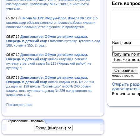
Есть вопрос
благодарность коллектмву МОУ СШ97, в частности
учителю..
05.07.19
Школа № 129: Форум-блог. Школа № 129:
Об
организации образовательного процесса.Уроки химии и
биологии в большенстве случаев не проводятся...
05.07.19
Дошкольное: Обмен детскими садами.
Очередь в детский сад:
Обменяю путевку.Путевка в сад
Ваше имя
380, хотим в 355. 2 года...
Получать почт
05.07.19
Дошкольное: Обмен детскими садами.
Очередь в детский сад:
обмен садами.Обменяю
путевку в детский садик № 213 (Кировский район) на
путевку в..
модератором.
05.07.19
Дошкольное: Обмен детскими садами.
Очередь в детский сад:
обмен садика есть № 229 на
Открыть разд
д.садик от 129 школы "Солнышко" либо№ 245.обмен
дополнитель
садика. есть путевка на д.сад № 229 нахдящегося на
Количество п
чебышева 48А...
Посмотреть все
Образование - порталы