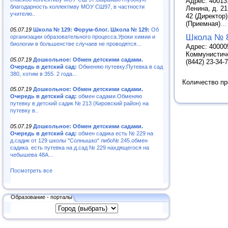
Адрес: 400131
благодарность коллектмву МОУ СШ97, в частности
Ленина, д. 21
учителю..
42 (Директор)
(Приемная)
...
05.07.19
Школа № 129: Форум-блог. Школа № 129:
Об
Школа № 
организации образовательного процесса.Уроки химии и
биологии в большенстве случаев не проводятся...
Адрес: 400005
Коммунистиче
05.07.19
Дошкольное: Обмен детскими садами.
(8442) 23-34-
Очередь в детский сад:
Обменяю путевку.Путевка в сад
380, хотим в 355. 2 года...
Количество п
05.07.19
Дошкольное: Обмен детскими садами.
Очередь в детский сад:
обмен садами.Обменяю
путевку в детский садик № 213 (Кировский район) на
путевку в..
05.07.19
Дошкольное: Обмен детскими садами.
Очередь в детский сад:
обмен садика есть № 229 на
д.садик от 129 школы "Солнышко" либо№ 245.обмен
садика. есть путевка на д.сад № 229 нахдящегося на
чебышева 48А...
Посмотреть все
Образование - порталы