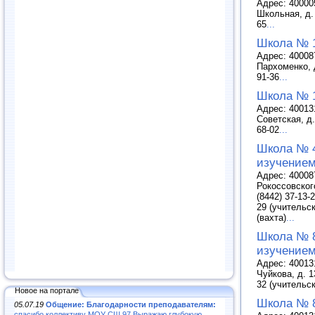
Адрес: 400005
Школьная, д. 
65
...
Школа № 
Адрес: 400087
Пархоменко, д
91-36
...
Школа № 
Адрес: 400131
Советская, д.
68-02
...
Школа № 4
изучением
Адрес: 400087
Рокоссовског
(8442) 37-13-2
29 (учительск
(вахта)
...
Школа № 8
изучением
Адрес: 400131
Чуйкова, д. 1
32 (учительск
Новое на портале
Школа № 
05.07.19
Общение: Благодарности преподавателям:
спасибо коллективу МОУ СШ 97.Выражаю глубокую