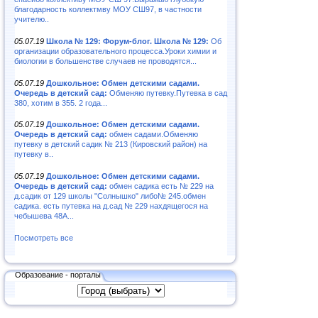
благодарность коллектмву МОУ СШ97, в частности
учителю..
05.07.19
Школа № 129: Форум-блог. Школа № 129:
Об
организации образовательного процесса.Уроки химии и
биологии в большенстве случаев не проводятся...
05.07.19
Дошкольное: Обмен детскими садами.
Очередь в детский сад:
Обменяю путевку.Путевка в сад
380, хотим в 355. 2 года...
05.07.19
Дошкольное: Обмен детскими садами.
Очередь в детский сад:
обмен садами.Обменяю
путевку в детский садик № 213 (Кировский район) на
путевку в..
05.07.19
Дошкольное: Обмен детскими садами.
Очередь в детский сад:
обмен садика есть № 229 на
д.садик от 129 школы "Солнышко" либо№ 245.обмен
садика. есть путевка на д.сад № 229 нахдящегося на
чебышева 48А...
Посмотреть все
Образование - порталы