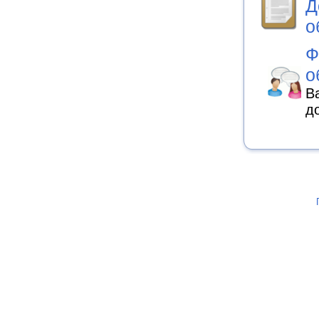
Д
о
Ф
о
В
д