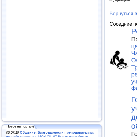
модератором.
Вернуться 
Соседние п
Р
П
ц
Ч
О
Т
р
у
Ф
Г
у
д
о
Новое на портале
05.07.19
Общение: Благодарности преподавателям:
Г
спасибо коллективу МОУ СШ 97.Выражаю глубокую