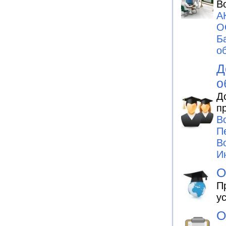
В
А
О
Б
о
Д
о
Д
п
В
П
В
И
О
П
у
О