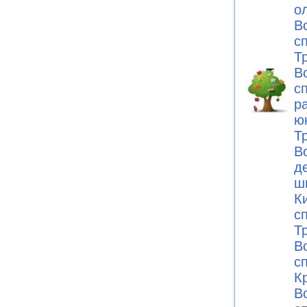
о
В
с
Т
В
с
р
ю
Т
В
д
ш
К
с
Т
В
с
К
В