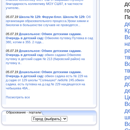
д
благодарность коллектмву МОУ СШ97, в частности
учителю..
г
П
05.07.19
Школа № 129: Форум-блог. Школа № 129:
Об
организации образовательного процесса.Уроки химии и
д
биологии в большенстве случаев не проводятся...
К
05.07.19
Дошкольное: Обмен детскими садами.
В
Очередь в детский сад:
Обменяю путевку.Путевка в сад
380, хотим в 355. 2 года...
н
р
05.07.19
Дошкольное: Обмен детскими садами.
Очередь в детский сад:
обмен садами.Обменяю
т
путевку в детский садик № 213 (Кировский район) на
В
путевку в..
т
05.07.19
Дошкольное: Обмен детскими садами.
р
Очередь в детский сад:
обмен садика есть № 229 на
д.садик от 129 школы "Солнышко" либо№ 245.обмен
д
садика. есть путевка на д.сад № 229 нахдящегося на
чебышева 48А...
д
Ц
Посмотреть все
В
д
Образование - порталы
ш
В