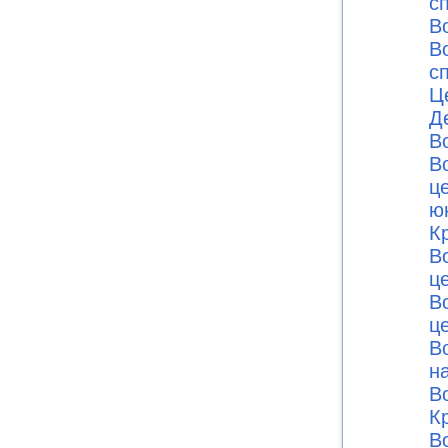
с
В
В
с
Ц
Д
В
В
ц
ю
К
В
ц
В
ц
В
н
В
К
В