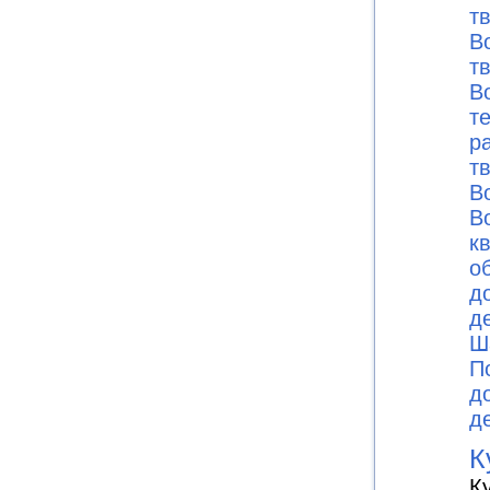
т
В
т
В
т
р
т
В
В
к
о
д
д
Ш
П
д
д
К
К