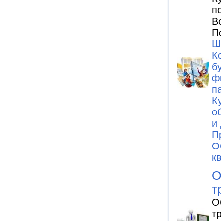
п
В
П
Ш
К
б
ф
п
К
о
и
П
О
к
О
т
О
т