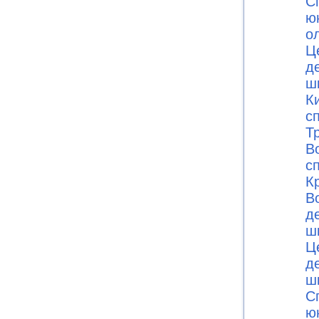
С
ю
о
Ц
д
ш
К
с
Т
В
с
К
В
д
ш
Ц
д
ш
С
ю