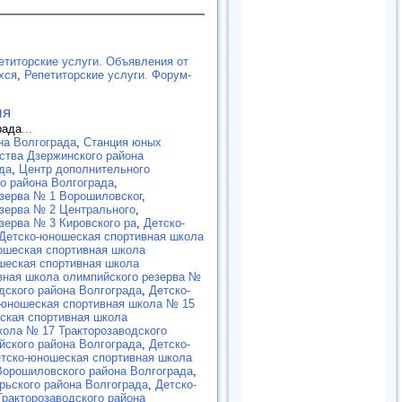
етиторские услуги. Объявления от
хся
,
Репетиторские услуги. Форум-
ия
рада
...
на Волгограда
,
Станция юных
ства Дзержинского района
да
,
Центр дополнительного
о района Волгограда
,
езерва № 1 Ворошиловског
,
зерва № 2 Центрального
,
зерва № 3 Кировского ра
,
Детско-
Детско-юношеская спортивная школа
ошеская спортивная школа
шеская спортивная школа
вная школа олимпийского резерва №
дского района Волгограда
,
Детско-
-юношеская спортивная школа № 15
ская спортивная школа
кола № 17 Тракторозаводского
йского района Волгограда
,
Детско-
тско-юношеская спортивная школа
Ворошиловского района Волгограда
,
рьского района Волгограда
,
Детско-
Тракторозаводского района