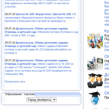
Во
благодарность коллектмву МОУ СШ97, в частности
Кр
учителю..
де
Во
05.07.19
Школа № 129: Форум-блог. Школа № 129:
Об
по
организации образовательного процесса.Уроки химии и
«К
биологии в большенстве случаев не проводятся...
об
05.07.19
Дошкольное: Обмен детскими садами.
Ку
Очередь в детский сад:
Обменяю путевку.Путевка в сад
Ку
380, хотим в 355. 2 года...
По
уч
05.07.19
Дошкольное: Обмен детскими садами.
Вы
Очередь в детский сад:
обмен садами.Обменяю
путевку в детский садик № 213 (Кировский район) на
Об
путевку в..
Об
05.07.19
Дошкольное: Обмен детскими садами.
Об
Очередь в детский сад:
обмен садика есть № 229 на
АК
д.садик от 129 школы "Солнышко" либо№ 245.обмен
об
садика. есть путевка на д.сад № 229 нахдящегося на
До
чебышева 48А...
До
Посмотреть все
Во
ин
Об
Образование - порталы
Пр