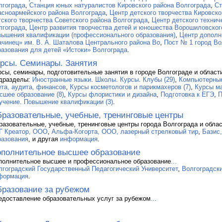
лгограда
,
Станция юных натуралистов Кировского района Волгограда
,
Ст
асноармейского района Волгограда
,
Центр детского творчества Кировско
тского творчества Советского района Волгограда
,
Центр детского технич
лгограда
,
Центр развития творчества детей и юношества Ворошиловског
вышения квалификации (профессионального образования)
,
Центр дополн
ачинец» им. В. А. Шаталова Центрального района Во
,
Пост № 1 город Во
разования для детей «Истоки» Волгограда
.
рсы. Семинары. Занятия
рсы, семинары, подготовительные занятия в городе Волгограде и област
дразделы:
Иностранные языки. Школы. Курсы. Клубы (29)
,
Компьютерные
ета, аудита, финансов
,
Курсы косметологов и парикмахеров (7)
,
Курсы м
сшее образование (8)
,
Курсы флористики и дизайна
,
Подготовка к ЕГЭ
,
П
учение. Повышение квалификации (3)
.
разовательные, учебные, тренинговые центры
разовательные, учебные, тренинговые центры города Волгограда и обла
Г Креатор, ООО
,
Альфа-Когорта, ООО, лазерный стрелковый тир
,
Базис
разования
, и другая
информация
.
полнительное высшее образование
полнительное высшее и профессиональное образование
...
лгоградский Государственный Педагогический Университет
,
Волгоградск
формация
.
разование за рубежом
едоставление образовательных услуг за рубежом
...