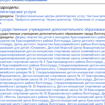
одразделы:
петиторские услуги
дразделы:
Профессиональные центры репетиторских услуг
,
Частные реп
петиторов
,
Требуется репетитор. Нужен репетитор. Объявления от учащи
г
.
сударственные учреждения дополнительного образован
сударственные учреждения дополнительного образования города Волгог
дразделы:
Дворец творчества детей и молодежи Красноармейского райо
туралистов Красноармейского района Волгограда
,
Центр детского творче
лгограда
,
Центр детского творчества Красноармейского района Волгогра
разования для детей «Олимпия»
,
Детский Морской Центр Ворошиловског
ециализированная детско-юношеская спортивная школа олимпийского р
ециализированная детско-юношеская спортивная школа олимпийского ре
ециализированная детско-юношеская спортивная школа олимпийского ре
ошеская спортивная школа № 4 Тракторозаводского района Волгограда
,
6 Красноармейского района Волгограда
,
Специализированная детско-юн
импийского резерва № 7 Центрального
,
Специализированная детско-юно
импийского резерва № 8
,
Специализированная детско-юношеская спорти
 Ворошиловско
,
Детско-юношеская спортивная школа № 13 Тракторозаво
ошеская спортивная школа № 14 Советского района Волгограда
,
Детско
акторозаводского района Волгограда
,
Специализированная детско-юноше
импийского резерва № 16 Кировского р
,
Детско-юношеская спортивная ш
йона Волгограда
,
Детско-юношеская спортивная школа № 18 Красноарме
ошеская спортивная школа № 20 Ворошиловского района Волгограда
,
Де
22 «Мечта» Центрального района Волгограда
,
Детско-юношеский центр 
тско-юношеский центр Волгограда
,
Детско-юношеский центр Краснооктяб
ошеский центр Советского района Волгограда
,
Детско-юношеский центр 