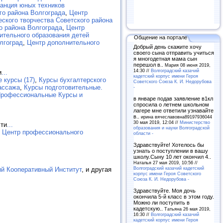
анция юных техников
го района Волгограда
,
Центр
еского творчества Советского района
о района Волгограда
,
Центр
ительного образования детей
Общение на портале
лгоград
,
Центр дополнительного
Добрый день скажите хочу
своего сына отправить учиться
я многодетная мама сын
перешол в..
Мария 08 июня 2019,
14:30 //
Волгоградский казачий
и
...
кадетский корпус имени Героя
 курсы (17)
,
Курсы бухгалтерского
Советского Союза К. И. Недорубова
ассажа
,
Курсы подготовительные.
-
рофессиональные Курсы и
в январе подав заявление в1кл
спросила о летнем школьном
лагере мне ответили узнавайте
в..
ирина вячеславовна89197936044
30 мая 2019, 12:04 //
Министерство
сти
...
образования и науки Волгоградской
, Центр профессионального
области -
Здравствуйте! Хотелось бы
узнать о поступлении в вашу
школу.Сыну 10 лет окончил 4..
Наталья 27 мая 2019, 10:56 //
Волгоградский казачий кадетский
ий Кооперативный Институт
, и другая
корпус имени Героя Советского
Союза К. И. Недорубова -
Здравствуйте. Моя дочь
окончила 5-й класс в этом году.
Можно ли поступить в
кадетскую..
Татьяна 26 мая 2019,
16:30 //
Волгоградский казачий
кадетский корпус имени Героя