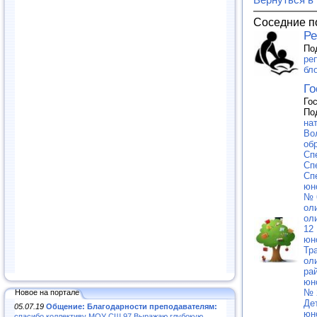
Соседние п
Ре
По
ре
бло
Го
Го
По
на
Во
об
Сп
Сп
Сп
юн
№ 
ол
ол
12
юн
Тр
ол
ра
юн
№ 
Новое на портале
Де
05.07.19
Общение: Благодарности преподавателям:
юн
спасибо коллективу МОУ СШ 97.Выражаю глубокую