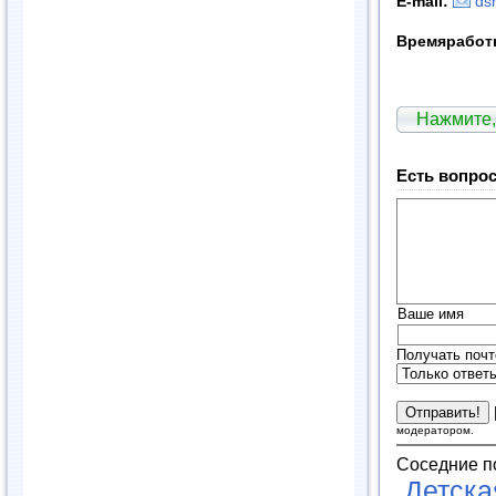
E
-
mail
:
ds
Время
работ
Нажмите,
Есть вопрос
Ваше имя
Получать почт
модератором.
Соседние п
Детска