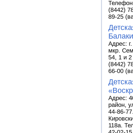
Телефоны
(8442) 7
89-25 (в
Детска
Балак
Адрес: г
мкр. Сем
54, 1 и 
(8442) 7
66-00 (в
Детска
«Воск
Адрес: 4
район, у
44-86-77
Кировски
118а. Те
42-02-15