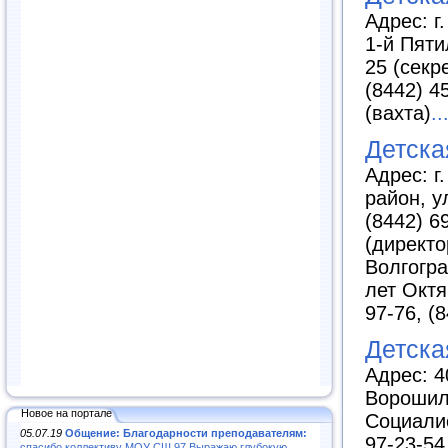
Адрес: г
1-й Пяти
25 (секр
(8442) 4
(вахта)
..
Детска
Адрес: г
район, у
(8442) 6
(директор
Волгогра
лет Октя
97-76, (
Детска
Адрес: 4
Ворошило
Новое на портале
Социалис
05.07.19
Общение: Благодарности преподавателям:
97-23-54
спасибо коллективу МОУ СШ 97.Выражаю глубокую