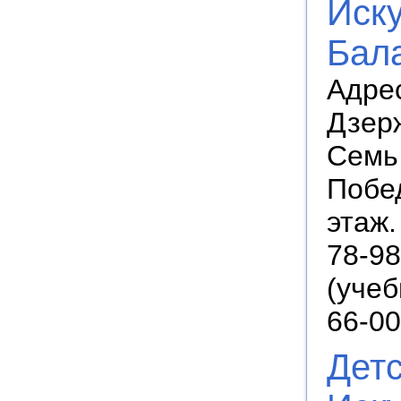
Иску
Бал
Адрес
Дзерж
Семь 
Побед
этаж.
78-98
(учеб
66-00
Дет