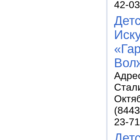
42-03
Дет
Иску
«Гар
Вол
Адрес
Стали
Октя
(8443
23-71
Дет