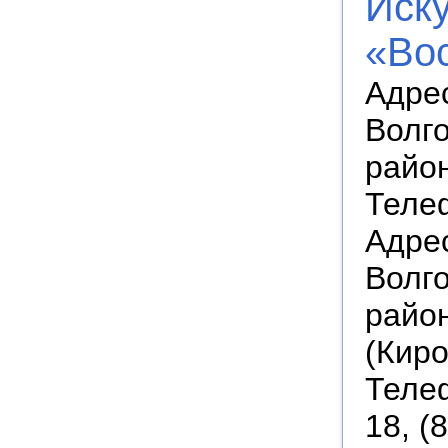
Иску
«Во
Адрес
Волго
район
Телеф
Адрес
Волго
район
(Киро
Телеф
18, (