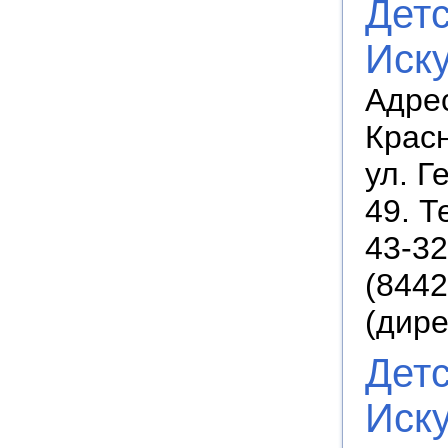
Дет
Иск
Адрес
Крас
ул. Г
49. Т
43-32
(8442
(дире
Дет
Иск