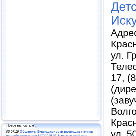
Дет
Иск
Адрес
Крас
ул. Г
Телеф
17, (
(дире
(завуч
Волго
Крас
Новое на портале
ул. 5
05.07.19
Общение: Благодарности преподавателям:
спасибо коллективу МОУ СШ 97.Выражаю глубокую