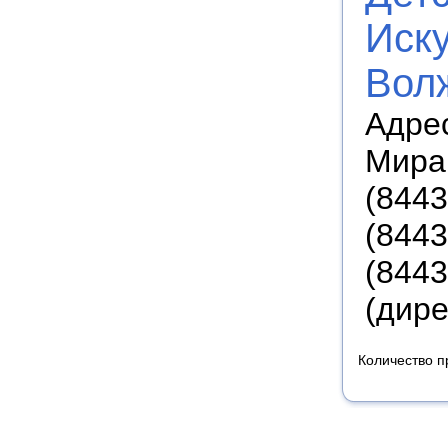
Иску
Вол
Адрес
Мира
(8443
(8443
(8443
(дире
Количество п