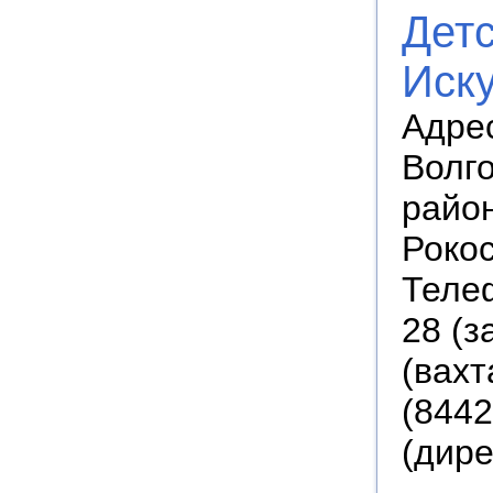
Дет
Иск
Адрес
Волг
райо
Рокос
Телеф
28 (з
(вахт
(8442
(дире