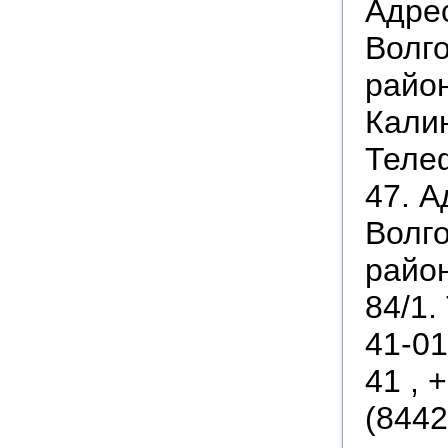
Адрес
Волго
район
Калин
Телеф
47. А
Волго
район
84/1.
41-01
41 , 
(8442