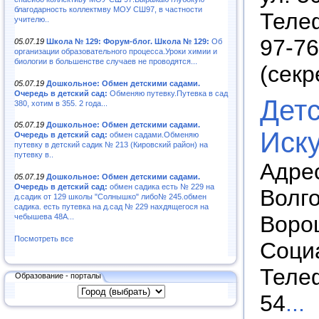
благодарность коллектмву МОУ СШ97, в частности
Телеф
учителю..
97-76
05.07.19
Школа № 129: Форум-блог. Школа № 129:
Об
организации образовательного процесса.Уроки химии и
биологии в большенстве случаев не проводятся...
(секр
05.07.19
Дошкольное: Обмен детскими садами.
Очередь в детский сад:
Обменяю путевку.Путевка в сад
Дет
380, хотим в 355. 2 года...
05.07.19
Дошкольное: Обмен детскими садами.
Иск
Очередь в детский сад:
обмен садами.Обменяю
путевку в детский садик № 213 (Кировский район) на
путевку в..
Адрес
05.07.19
Дошкольное: Обмен детскими садами.
Очередь в детский сад:
обмен садика есть № 229 на
Волго
д.садик от 129 школы "Солнышко" либо№ 245.обмен
садика. есть путевка на д.сад № 229 нахдящегося на
Воро
чебышева 48А...
Посмотреть все
Социа
Телеф
Образование - порталы
54
...