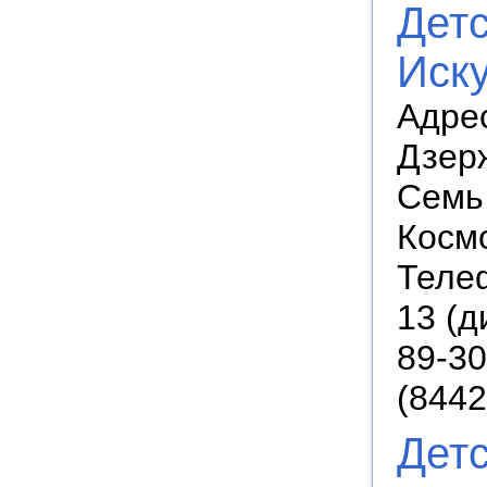
Дет
Иск
Адрес
Дзерж
Семь 
Космо
Телеф
13 (д
89-30
(8442
Дет