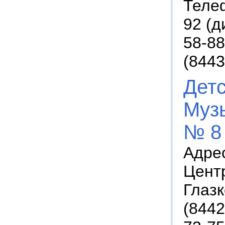
Телеф
92 (д
58-88
(8443
Дет
Муз
№ 8
Адрес
Цент
Глазк
(8442