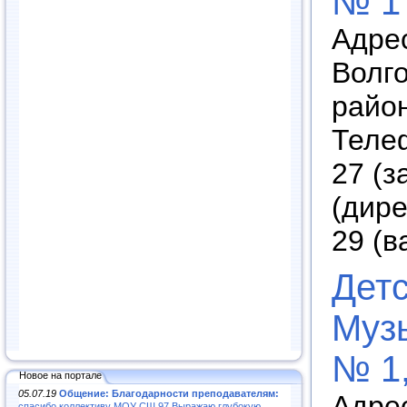
№ 1
Адрес
Волг
район
Телеф
27 (з
(дире
29 (в
Дет
Муз
№ 1,
Новое на портале
05.07.19
Общение: Благодарности преподавателям:
Адрес
спасибо коллективу МОУ СШ 97.Выражаю глубокую