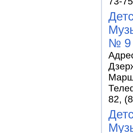
73-75
Дет
Муз
№ 9
Адрес
Дзерж
Марш
Телеф
82, (
Дет
Муз