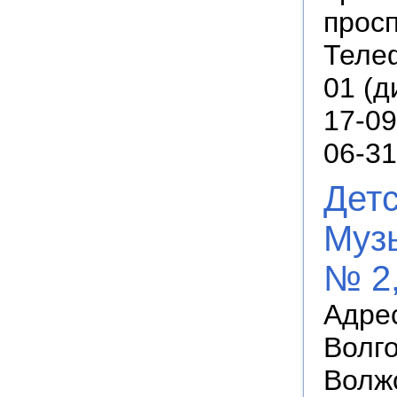
просп
Телеф
01 (д
17-09
06-31
Дет
Муз
№ 2,
Адрес
Волго
Волжс