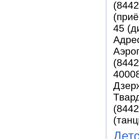
(8442
(приё
45 (д
Адрес
Аэроп
(8442
40008
Дзерж
Твард
(8442
(танц
Дет