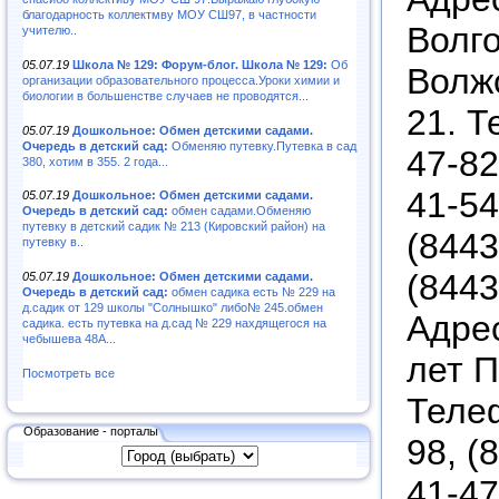
благодарность коллектмву МОУ СШ97, в частности
Волго
учителю..
05.07.19
Школа № 129: Форум-блог. Школа № 129:
Об
Волжс
организации образовательного процесса.Уроки химии и
биологии в большенстве случаев не проводятся...
21. Т
05.07.19
Дошкольное: Обмен детскими садами.
Очередь в детский сад:
Обменяю путевку.Путевка в сад
47-82
380, хотим в 355. 2 года...
41-54
05.07.19
Дошкольное: Обмен детскими садами.
Очередь в детский сад:
обмен садами.Обменяю
путевку в детский садик № 213 (Кировский район) на
(8443
путевку в..
(8443
05.07.19
Дошкольное: Обмен детскими садами.
Очередь в детский сад:
обмен садика есть № 229 на
д.садик от 129 школы "Солнышко" либо№ 245.обмен
Адрес
садика. есть путевка на д.сад № 229 нахдящегося на
чебышева 48А...
лет П
Посмотреть все
Телеф
Образование - порталы
98, (
41-47