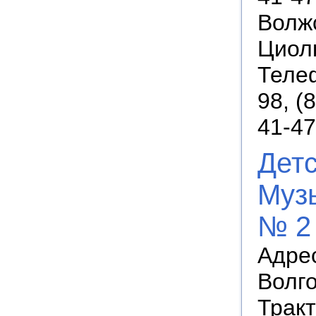
Волжс
Циолк
Телеф
98, (
41-47
Дет
Муз
№ 2
Адрес
Волго
Тракт