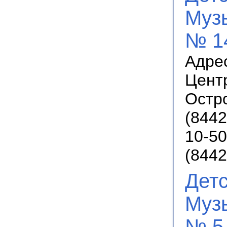
Муз
№ 1
Адрес
Цент
Остро
(8442
10-50
(8442
Дет
Муз
№ 5