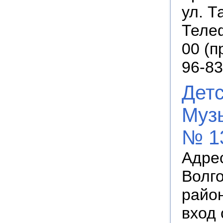
ул. Т
Телеф
00 (п
96-83
Дет
Муз
№ 1
Адрес
Волг
район
вход 