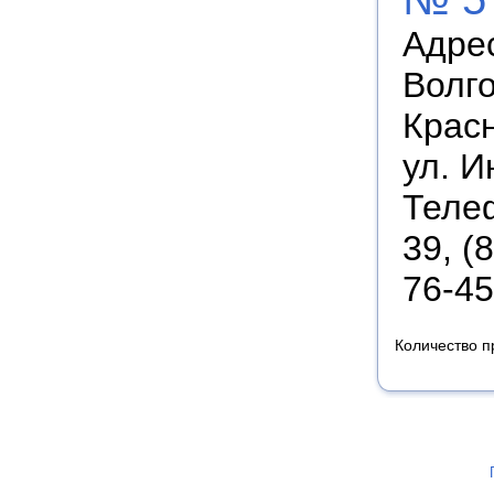
Адрес
Волго
Красн
ул. И
Телеф
39, (
76-45
Количество п