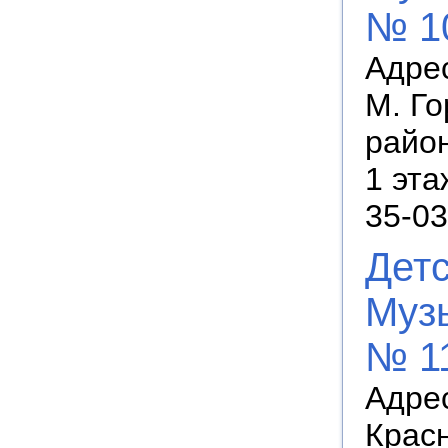
№ 1
Адрес
М. Го
район
1 эта
35-03
Дет
Муз
№ 1
Адрес
Красн