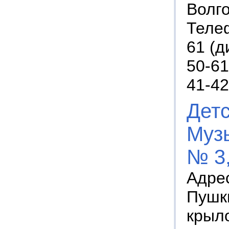
Волго
Телеф
61 (д
50-61
41-42
Дет
Муз
№ 3,
Адрес
Пушки
крыл