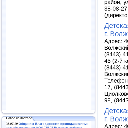
район, у
38-08-27
(директо
Детска
г. Вол
Адрес: 4
Волжский
(8443) 4
45 (2-й к
(8443) 41
Волжский
Телефоны
17, (844
Циолковс
98, (844
Детска
г. Вол
Новое на портале
05.07.19
Общение: Благодарности преподавателям:
Адрес: 4
спасибо коллективу МОУ СШ 97.Выражаю глубокую