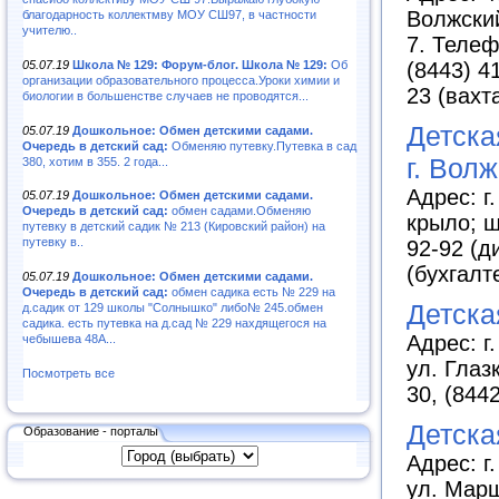
Волжский
благодарность коллектмву МОУ СШ97, в частности
учителю..
7. Телеф
05.07.19
Школа № 129: Форум-блог. Школа № 129:
Об
(8443) 4
организации образовательного процесса.Уроки химии и
23 (вахт
биологии в большенстве случаев не проводятся...
Детска
05.07.19
Дошкольное: Обмен детскими садами.
Очередь в детский сад:
Обменяю путевку.Путевка в сад
г. Вол
380, хотим в 355. 2 года...
Адрес: г
05.07.19
Дошкольное: Обмен детскими садами.
Очередь в детский сад:
обмен садами.Обменяю
крыло; ш
путевку в детский садик № 213 (Кировский район) на
путевку в..
92-92 (д
(бухгалт
05.07.19
Дошкольное: Обмен детскими садами.
Очередь в детский сад:
обмен садика есть № 229 на
Детска
д.садик от 129 школы "Солнышко" либо№ 245.обмен
садика. есть путевка на д.сад № 229 нахдящегося на
Адрес: г
чебышева 48А...
ул. Глаз
Посмотреть все
30, (844
Детска
Образование - порталы
Адрес: г
ул. Марш