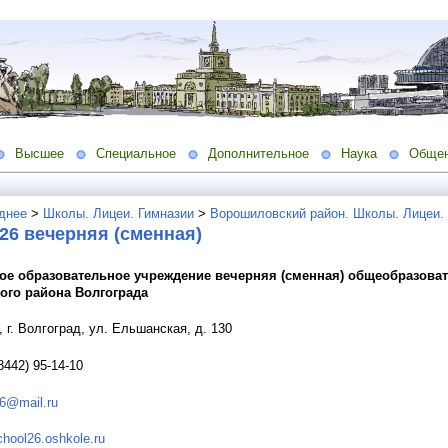
Высшее
Специальное
Дополнительное
Наука
Обще
днее
>
Школы. Лицеи. Гимназии
>
Ворошиловский район. Школы. Лицеи.
26 вечерняя (сменная)
е образовательное учреждение вечерняя (сменная) общеобразова
го района Волгограда
 г. Волгоград, ул. Ельшанская, д. 130
8442) 95-14-10
26@mail.ru
school26.oshkole.ru