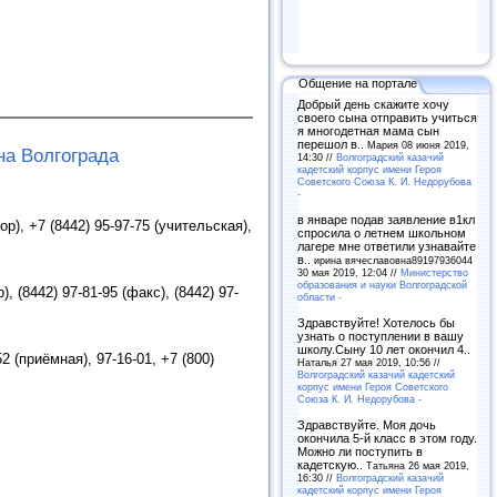
Общение на портале
Добрый день скажите хочу
своего сына отправить учиться
я многодетная мама сын
перешол в..
Мария 08 июня 2019,
а Волгограда
14:30 //
Волгоградский казачий
кадетский корпус имени Героя
Советского Союза К. И. Недорубова
-
в январе подав заявление в1кл
ор), +7 (8442) 95-97-75 (учительская),
спросила о летнем школьном
лагере мне ответили узнавайте
в..
ирина вячеславовна89197936044
30 мая 2019, 12:04 //
Министерство
образования и науки Волгоградской
, (8442) 97-81-95 (факс), (8442) 97-
области -
Здравствуйте! Хотелось бы
узнать о поступлении в вашу
школу.Сыну 10 лет окончил 4..
2 (приёмная), 97-16-01, +7 (800)
Наталья 27 мая 2019, 10:56 //
Волгоградский казачий кадетский
корпус имени Героя Советского
Союза К. И. Недорубова -
Здравствуйте. Моя дочь
окончила 5-й класс в этом году.
Можно ли поступить в
кадетскую..
Татьяна 26 мая 2019,
16:30 //
Волгоградский казачий
кадетский корпус имени Героя