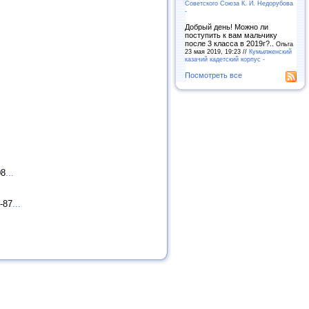
Советского Союза К. И. Недорубова
-
Добрый день! Можно ли
поступить к вам мальчику
после 3 класса в 2019г?..
Ольга
23 мая 2019, 19:23 //
Кумылженский
казачий кадетский корпус -
Посмотреть все
08
...
-87
...