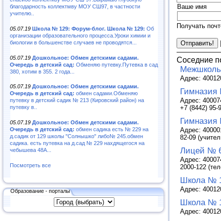
Ваше имя
благодарность коллектмву МОУ СШ97, в частности
учителю..
Получать почт
05.07.19
Школа № 129: Форум-блог. Школа № 129:
Об
организации образовательного процесса.Уроки химии и
биологии в большенстве случаев не проводятся...
05.07.19
Дошкольное: Обмен детскими садами.
Соседние п
Очередь в детский сад:
Обменяю путевку.Путевка в сад
Межшкольн
380, хотим в 355. 2 года...
Адрес: 400120
05.07.19
Дошкольное: Обмен детскими садами.
Гимназия
Очередь в детский сад:
обмен садами.Обменяю
Адрес: 400074
путевку в детский садик № 213 (Кировский район) на
+7 (8442) 95-
путевку в..
Гимназия
05.07.19
Дошкольное: Обмен детскими садами.
Адрес: 400001
Очередь в детский сад:
обмен садика есть № 229 на
д.садик от 129 школы "Солнышко" либо№ 245.обмен
82-09 (учител
садика. есть путевка на д.сад № 229 нахдящегося на
Лицей № 
чебышева 48А...
Адрес: 400074
Посмотреть все
2000-122 (те
Школа № 
Адрес: 400120
Образование - порталы
Школа № 
Адрес: 400120