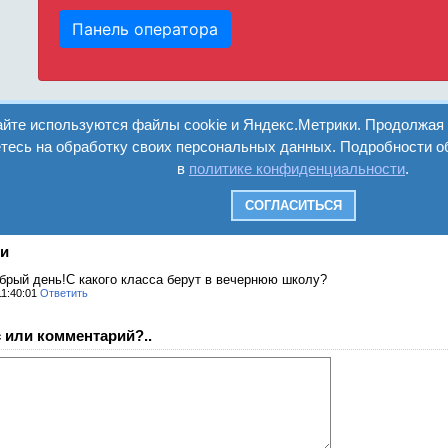
и
брый день!С какого класса берут в вечернюю школу?
11:40:01
Ответить
 или комментарий?..