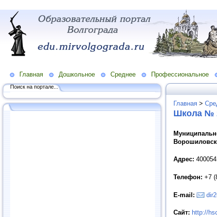
Главная
Дошкольное
Среднее
Профессиональное
Поиск на портале...
Главная
>
Сре
Школа № 
Муниципально
Ворошиловско
Адрес:
400054,
Телефон:
+7 (
E-mail:
dir
Сайт
:
http://h