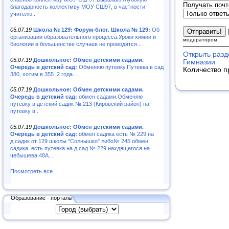
Получать почт
благодарность коллектмву МОУ СШ97, в частности
учителю..
05.07.19
Школа № 129: Форум-блог. Школа № 129:
Об
организации образовательного процесса.Уроки химии и
модератором.
биологии в большенстве случаев не проводятся...
Открыть разд
05.07.19
Дошкольное: Обмен детскими садами.
Гимназии
Очередь в детский сад:
Обменяю путевку.Путевка в сад
Количество п
380, хотим в 355. 2 года...
05.07.19
Дошкольное: Обмен детскими садами.
Очередь в детский сад:
обмен садами.Обменяю
путевку в детский садик № 213 (Кировский район) на
путевку в..
05.07.19
Дошкольное: Обмен детскими садами.
Очередь в детский сад:
обмен садика есть № 229 на
д.садик от 129 школы "Солнышко" либо№ 245.обмен
садика. есть путевка на д.сад № 229 нахдящегося на
чебышева 48А...
Посмотреть все
Образование - порталы