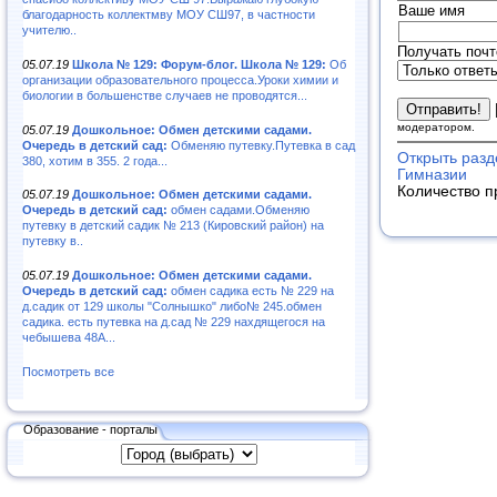
Ваше имя
благодарность коллектмву МОУ СШ97, в частности
учителю..
Получать почт
05.07.19
Школа № 129: Форум-блог. Школа № 129:
Об
организации образовательного процесса.Уроки химии и
биологии в большенстве случаев не проводятся...
модератором.
05.07.19
Дошкольное: Обмен детскими садами.
Очередь в детский сад:
Обменяю путевку.Путевка в сад
Открыть разд
380, хотим в 355. 2 года...
Гимназии
Количество п
05.07.19
Дошкольное: Обмен детскими садами.
Очередь в детский сад:
обмен садами.Обменяю
путевку в детский садик № 213 (Кировский район) на
путевку в..
05.07.19
Дошкольное: Обмен детскими садами.
Очередь в детский сад:
обмен садика есть № 229 на
д.садик от 129 школы "Солнышко" либо№ 245.обмен
садика. есть путевка на д.сад № 229 нахдящегося на
чебышева 48А...
Посмотреть все
Образование - порталы