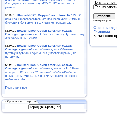
Получать почт
благодарность коллектмву МОУ СШ97, в частности
учителю..
05.07.19
Школа № 129: Форум-блог. Школа № 129:
Об
организации образовательного процесса.Уроки химии и
модератором.
биологии в большенстве случаев не проводятся...
Открыть разд
05.07.19
Дошкольное: Обмен детскими садами.
Гимназии
Очередь в детский сад:
Обменяю путевку.Путевка в сад
Количество п
380, хотим в 355. 2 года...
05.07.19
Дошкольное: Обмен детскими садами.
Очередь в детский сад:
обмен садами.Обменяю
путевку в детский садик № 213 (Кировский район) на
путевку в..
05.07.19
Дошкольное: Обмен детскими садами.
Очередь в детский сад:
обмен садика есть № 229 на
д.садик от 129 школы "Солнышко" либо№ 245.обмен
садика. есть путевка на д.сад № 229 нахдящегося на
чебышева 48А...
Посмотреть все
Образование - порталы