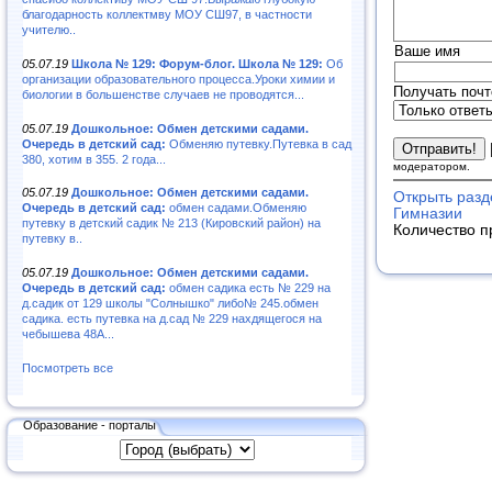
благодарность коллектмву МОУ СШ97, в частности
учителю..
Ваше имя
05.07.19
Школа № 129: Форум-блог. Школа № 129:
Об
организации образовательного процесса.Уроки химии и
Получать почт
биологии в большенстве случаев не проводятся...
05.07.19
Дошкольное: Обмен детскими садами.
Очередь в детский сад:
Обменяю путевку.Путевка в сад
380, хотим в 355. 2 года...
модератором.
05.07.19
Дошкольное: Обмен детскими садами.
Открыть разд
Очередь в детский сад:
обмен садами.Обменяю
Гимназии
путевку в детский садик № 213 (Кировский район) на
Количество п
путевку в..
05.07.19
Дошкольное: Обмен детскими садами.
Очередь в детский сад:
обмен садика есть № 229 на
д.садик от 129 школы "Солнышко" либо№ 245.обмен
садика. есть путевка на д.сад № 229 нахдящегося на
чебышева 48А...
Посмотреть все
Образование - порталы