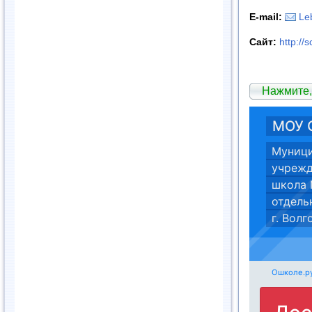
E
-
mail
:
Le
Сайт:
http://
Нажмите,