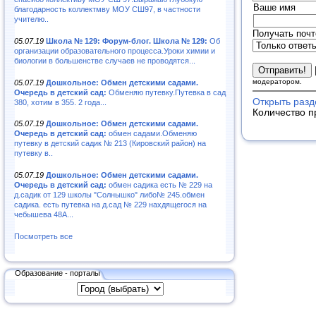
Ваше имя
благодарность коллектмву МОУ СШ97, в частности
учителю..
Получать почт
05.07.19
Школа № 129: Форум-блог. Школа № 129:
Об
организации образовательного процесса.Уроки химии и
биологии в большенстве случаев не проводятся...
модератором.
05.07.19
Дошкольное: Обмен детскими садами.
Очередь в детский сад:
Обменяю путевку.Путевка в сад
Открыть разд
380, хотим в 355. 2 года...
Количество п
05.07.19
Дошкольное: Обмен детскими садами.
Очередь в детский сад:
обмен садами.Обменяю
путевку в детский садик № 213 (Кировский район) на
путевку в..
05.07.19
Дошкольное: Обмен детскими садами.
Очередь в детский сад:
обмен садика есть № 229 на
д.садик от 129 школы "Солнышко" либо№ 245.обмен
садика. есть путевка на д.сад № 229 нахдящегося на
чебышева 48А...
Посмотреть все
Образование - порталы