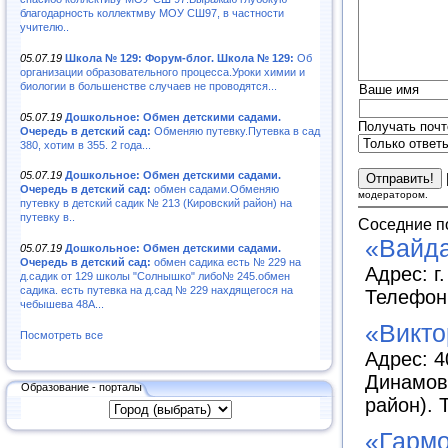
благодарность коллектмву МОУ СШ97, в частности
учителю..
05.07.19
Школа № 129: Форум-блог. Школа № 129:
Об
организации образовательного процесса.Уроки химии и
биологии в большенстве случаев не проводятся...
Ваше имя
05.07.19
Дошкольное: Обмен детскими садами.
Получать почт
Очередь в детский сад:
Обменяю путевку.Путевка в сад
380, хотим в 355. 2 года...
05.07.19
Дошкольное: Обмен детскими садами.
Очередь в детский сад:
обмен садами.Обменяю
модератором.
путевку в детский садик № 213 (Кировский район) на
путевку в..
Соседние п
«Вайда
05.07.19
Дошкольное: Обмен детскими садами.
Очередь в детский сад:
обмен садика есть № 229 на
Адрес: г
д.садик от 129 школы "Солнышко" либо№ 245.обмен
садика. есть путевка на д.сад № 229 нахдящегося на
Телефоны
чебышева 48А...
«Викто
Посмотреть все
Адрес: 4
Динамов
Образование - порталы
район). 
«Гармо