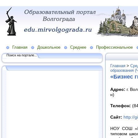
Главная
Дошкольное
Среднее
Профессиональное
Поиск на портале...
Главная
>
Сре
образования (
«Бизнес г
Адрес:
г. Вол
н)
Телефон:
(84
Сайт:
http://g
НОУ СОШ «Би
типовом шко