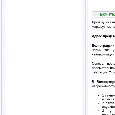
Нажмите,
Проезд:
остан
маршрутные так
Адрес предст
Волгоградски
новый тип у
квалификации 
Основан пост
преемственной
1992 году. Уч
В Волгоградс
непрерывность
1 ступе
в 1992 
2 ступе
обучени
3 ступ
професс