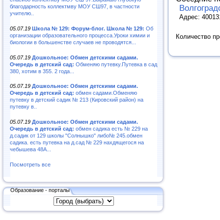
благодарность коллектмву МОУ СШ97, в частности
Волгоград
учителю..
Адрес: 400131
05.07.19
Школа № 129: Форум-блог. Школа № 129:
Об
организации образовательного процесса.Уроки химии и
Количество п
биологии в большенстве случаев не проводятся...
05.07.19
Дошкольное: Обмен детскими садами.
Очередь в детский сад:
Обменяю путевку.Путевка в сад
380, хотим в 355. 2 года...
05.07.19
Дошкольное: Обмен детскими садами.
Очередь в детский сад:
обмен садами.Обменяю
путевку в детский садик № 213 (Кировский район) на
путевку в..
05.07.19
Дошкольное: Обмен детскими садами.
Очередь в детский сад:
обмен садика есть № 229 на
д.садик от 129 школы "Солнышко" либо№ 245.обмен
садика. есть путевка на д.сад № 229 нахдящегося на
чебышева 48А...
Посмотреть все
Образование - порталы