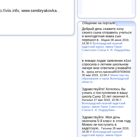
://viis.info, www.serebryakovka.
...
Общение на портале
Добрый день скажите хочу
своего сына отправить учиться
я многодетная мама сын
перешол в..
Мария 08 июня 2019,
14:30 //
Волгоградский казачий
кадетский корпус имени Героя
Советского Союза К. И. Недорубова
-
в январе подав заявление в1кл
спросила о летнем школьном
лагере мне ответили узнавайте
в..
ирина вячеславовна89197936044
30 мая 2019, 12:04 //
Министерство
образования и науки Волгоградской
области -
Здравствуйте! Хотелось бы
узнать о поступлении в вашу
школу.Сыну 10 лет окончил 4..
Наталья 27 мая 2019, 10:56 //
Волгоградский казачий кадетский
корпус имени Героя Советского
Союза К. И. Недорубова -
Здравствуйте. Моя дочь
окончила 5-й класс в этом году.
Можно ли поступить в
кадетскую..
Татьяна 26 мая 2019,
16:30 //
Волгоградский казачий
кадетский корпус имени Героя