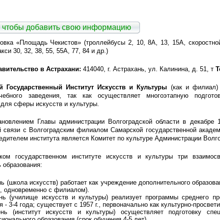
 чтобы добавить свою информацию
овка «Площадь Чекистов» (троллейбусы 2, 10, 8А, 13, 15А, скоростной
си 30, 32, 38, 55, 55А, 77, 84 и др.)
авительство в Астрахани:
414040, г. Астрахань, ул. Калинина, д. 51, т
Т
й Государственный Институт Искусств и Культуры
(как и филиал)
чебного заведения, так как осуществляет многоэтапную подгото
для сферы искусств и культуры.
ановлением Главы администрации Волгоградской области в декабре 
 связи с Волгоградским филиалом Самарской государственной академ
редителем института является Комитет по культуре Администрации Волго
ком государственном институте искусств и культуры три взаимос
 образования:
нь (школа искусств) работает как учреждение дополнительного образован
г., одновременно с филиалом).
нь (училище искусств и культуры) реализует программы среднего пр
я - 3-4 года; существует с 1957 г., первоначально как культурно-просве
ень (институт искусств и культуры) осуществляет подготовку сп
ионального образования (срок обучения 4-5 лет).