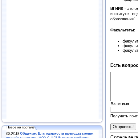
ВГИИК
- это 
институте ве
образования".
Факультеты:
факульт
факульт
факульт
Есть вопрос
Ваше имя
Получать почт
Новое на портале
05.07.19
Общение: Благодарности преподавателям:
Соседние п
спасибо коллективу МОУ СШ 97.Выражаю глубокую