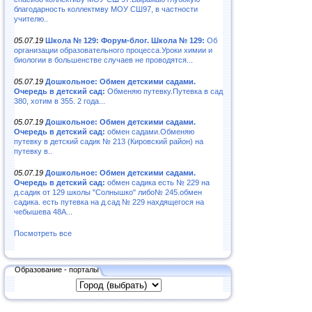
благодарность коллектмву МОУ СШ97, в частности
учителю..
05.07.19
Школа № 129: Форум-блог. Школа № 129:
Об
организации образовательного процесса.Уроки химии и
биологии в большенстве случаев не проводятся...
05.07.19
Дошкольное: Обмен детскими садами.
Очередь в детский сад:
Обменяю путевку.Путевка в сад
380, хотим в 355. 2 года...
05.07.19
Дошкольное: Обмен детскими садами.
Очередь в детский сад:
обмен садами.Обменяю
путевку в детский садик № 213 (Кировский район) на
путевку в..
05.07.19
Дошкольное: Обмен детскими садами.
Очередь в детский сад:
обмен садика есть № 229 на
д.садик от 129 школы "Солнышко" либо№ 245.обмен
садика. есть путевка на д.сад № 229 нахдящегося на
чебышева 48А...
Посмотреть все
Образование - порталы