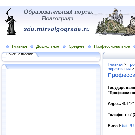
Главная
Дошкольное
Среднее
Профессиональное
Поиск на портале...
Главная
>
Про
образования
Професси
Государстве
"Профессион
Адрес:
404424
Телефон:
+7 (
E
-
mail
:
PU-