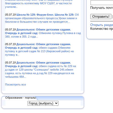
благодарность коллектмву МОУ СШ97, в частности
учителю..
Получать почт
05.07.19
Школа № 129: Форум-блог. Школа № 129:
Об
организации образовательного процесса.Уроки химии и
биологии в большенстве случаев не проводятся...
Открыть разде
Количество п
05.07.19
Дошкольное: Обмен детскими садами.
Очередь в детский сад:
Обменяю путевку.Путевка в сад
380, хотим в 355. 2 года...
05.07.19
Дошкольное: Обмен детскими садами.
Очередь в детский сад:
обмен садами.Обменяю
путевку в детский садик № 213 (Кировский район) на
путевку в..
05.07.19
Дошкольное: Обмен детскими садами.
Очередь в детский сад:
обмен садика есть № 229 на
д.садик от 129 школы "Солнышко" либо№ 245.обмен
садика. есть путевка на д.сад № 229 нахдящегося на
чебышева 48А...
Посмотреть все
Образование - порталы