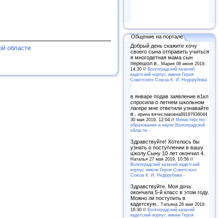
Общение на портале
Добрый день скажите хочу
ой области
своего сына отправить учиться
я многодетная мама сын
перешол в..
Мария 08 июня 2019,
14:30 //
Волгоградский казачий
кадетский корпус имени Героя
Советского Союза К. И. Недорубова
-
в январе подав заявление в1кл
спросила о летнем школьном
лагере мне ответили узнавайте
в..
ирина вячеславовна89197936044
30 мая 2019, 12:04 //
Министерство
образования и науки Волгоградской
области -
Здравствуйте! Хотелось бы
узнать о поступлении в вашу
школу.Сыну 10 лет окончил 4..
Наталья 27 мая 2019, 10:56 //
Волгоградский казачий кадетский
корпус имени Героя Советского
Союза К. И. Недорубова -
Здравствуйте. Моя дочь
окончила 5-й класс в этом году.
Можно ли поступить в
кадетскую..
Татьяна 26 мая 2019,
16:30 //
Волгоградский казачий
кадетский корпус имени Героя