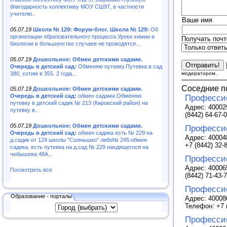
благодарность коллектмву МОУ СШ97, в частности
учителю..
Ваше имя
05.07.19
Школа № 129: Форум-блог. Школа № 129:
Об
организации образовательного процесса.Уроки химии и
Получать почт
биологии в большенстве случаев не проводятся...
05.07.19
Дошкольное: Обмен детскими садами.
Очередь в детский сад:
Обменяю путевку.Путевка в сад
380, хотим в 355. 2 года...
модератором.
Соседние п
05.07.19
Дошкольное: Обмен детскими садами.
Очередь в детский сад:
обмен садами.Обменяю
Професси
путевку в детский садик № 213 (Кировский район) на
Адрес: 400029
путевку в..
(8442) 64-67-
05.07.19
Дошкольное: Обмен детскими садами.
Професси
Очередь в детский сад:
обмен садика есть № 229 на
Адрес: 40004
д.садик от 129 школы "Солнышко" либо№ 245.обмен
+7 (8442) 32-
садика. есть путевка на д.сад № 229 нахдящегося на
чебышева 48А...
Професси
Адрес: 400065
Посмотреть все
(8442) 71-43-7
Професси
Образование - порталы
Адрес: 400086
Телефон: +7 (
Професси