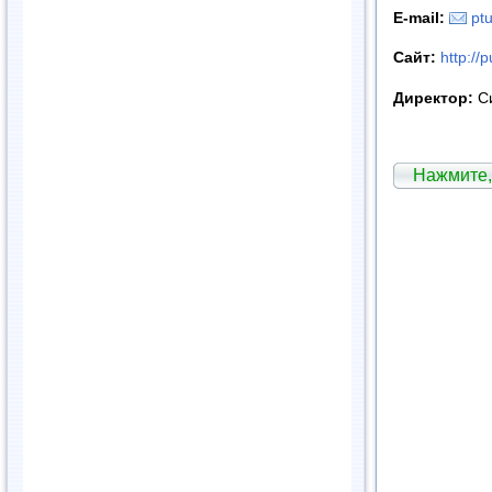
E
-
mail
:
pt
Сайт:
http://
Директор:
Си
Нажмите,