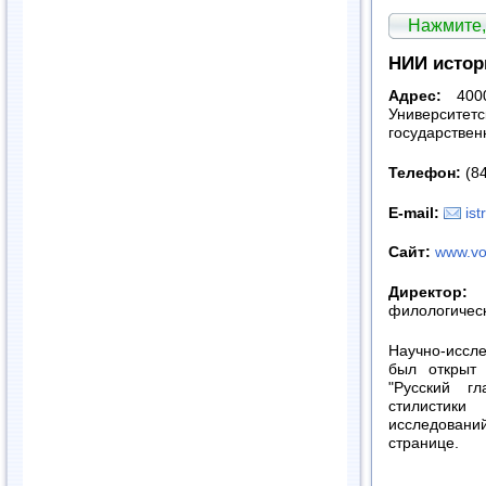
Нажмите,
НИИ истор
Адрес:
400
Универси
государствен
Телефон:
(84
E-mail:
is
Сайт:
www.vol
Директор:
Л
филологическ
Научно-иссле
был открыт
"Русский г
стилистики
исследован
странице.