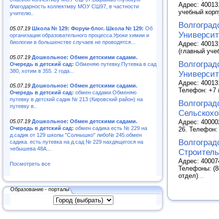
Адрес: 400131
благодарность коллектмву МОУ СШ97, в частности
учебный корпу
учителю..
Волгоград
05.07.19
Школа № 129: Форум-блог. Школа № 129:
Об
Университ
организации образовательного процесса.Уроки химии и
биологии в большенстве случаев не проводятся...
Адрес: 400131
(главный учеб
05.07.19
Дошкольное: Обмен детскими садами.
Волгоград
Очередь в детский сад:
Обменяю путевку.Путевка в сад
380, хотим в 355. 2 года...
Университ
Адрес: 40013
05.07.19
Дошкольное: Обмен детскими садами.
Телефон: +7 (
Очередь в детский сад:
обмен садами.Обменяю
путевку в детский садик № 213 (Кировский район) на
Волгоград
путевку в..
Сельскохо
Адрес: 400002
05.07.19
Дошкольное: Обмен детскими садами.
Очередь в детский сад:
обмен садика есть № 229 на
26. Телефон: 
д.садик от 129 школы "Солнышко" либо№ 245.обмен
Волгоград
садика. есть путевка на д.сад № 229 нахдящегося на
чебышева 48А...
Строитель
Адрес: 400074
Посмотреть все
Телефоны: (84
отдел)
...
Образование - порталы