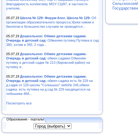
Сельскохозя
благодарность коллектмву МОУ СШ97, в частности
Государствен
учителю..
05.07.19
Школа № 129: Форум-блог. Школа № 129:
Об
организации образовательного процесса.Уроки химии и
биологии в большенстве случаев не проводятся...
05.07.19
Дошкольное: Обмен детскими садами.
Очередь в детский сад:
Обменяю путевку.Путевка в сад
380, хотим в 355. 2 года...
05.07.19
Дошкольное: Обмен детскими садами.
Очередь в детский сад:
обмен садами.Обменяю
путевку в детский садик № 213 (Кировский район) на
путевку в..
05.07.19
Дошкольное: Обмен детскими садами.
Очередь в детский сад:
обмен садика есть № 229 на
д.садик от 129 школы "Солнышко" либо№ 245.обмен
садика. есть путевка на д.сад № 229 нахдящегося на
чебышева 48А...
Посмотреть все
Образование - порталы