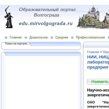
Главная
Дошкольное
Среднее
Профессиональное
Поиск на портале...
Главная
>
Нау
НИИ, НИЦ,
лаборато
предприя
Нажмите,
Научно-ис
энергетич
ОАО “Науч
энергетичес