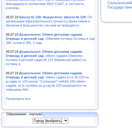
Сельскохозя
благодарность коллектмву МОУ СШ97, в частности
Государствен
учителю..
05.07.19
Школа № 129: Форум-блог. Школа № 129:
Об
организации образовательного процесса.Уроки химии и
биологии в большенстве случаев не проводятся...
05.07.19
Дошкольное: Обмен детскими садами.
Очередь в детский сад:
Обменяю путевку.Путевка в сад
380, хотим в 355. 2 года...
05.07.19
Дошкольное: Обмен детскими садами.
Очередь в детский сад:
обмен садами.Обменяю
путевку в детский садик № 213 (Кировский район) на
путевку в..
05.07.19
Дошкольное: Обмен детскими садами.
Очередь в детский сад:
обмен садика есть № 229 на
д.садик от 129 школы "Солнышко" либо№ 245.обмен
садика. есть путевка на д.сад № 229 нахдящегося на
чебышева 48А...
Посмотреть все
Образование - порталы