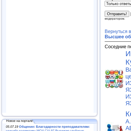
модератором.
Вернуться 
Высшее об
Соседние п
И
К
B
ц
И
Я
И
Я
К
А
Новое на портале
05.07.19
Общение: Благодарности преподавателям:
А
спасибо коллективу МОУ СШ 97.Выражаю глубокую