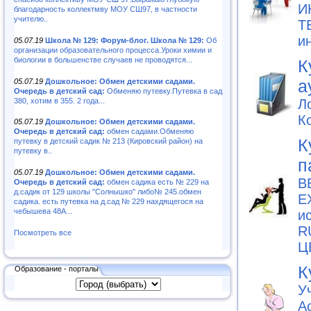
И
благодарность коллектмву МОУ СШ97, в частности
учителю..
Т
и
05.07.19
Школа № 129: Форум-блог. Школа № 129:
Об
организации образовательного процесса.Уроки химии и
биологии в большенстве случаев не проводятся...
К
а
05.07.19
Дошкольное: Обмен детскими садами.
Очередь в детский сад:
Обменяю путевку.Путевка в сад
380, хотим в 355. 2 года...
Л
К
05.07.19
Дошкольное: Обмен детскими садами.
Очередь в детский сад:
обмен садами.Обменяю
К
путевку в детский садик № 213 (Кировский район) на
путевку в..
п
05.07.19
Дошкольное: Обмен детскими садами.
B
Очередь в детский сад:
обмен садика есть № 229 на
д.садик от 129 школы "Солнышко" либо№ 245.обмен
EX
садика. есть путевка на д.сад № 229 нахдящегося на
чебышева 48А...
и
R
Посмотреть все
Ц
К
Образование - порталы
У
А