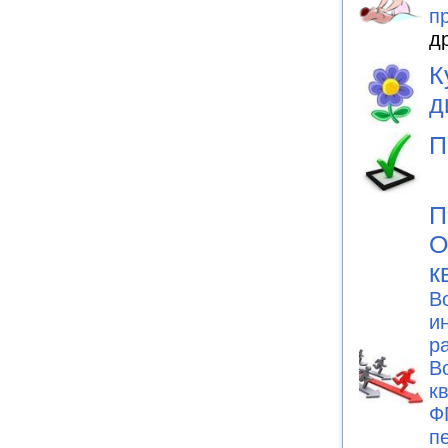
п
д
К
д
П
П
О
к
В
и
р
В
к
Ф
п