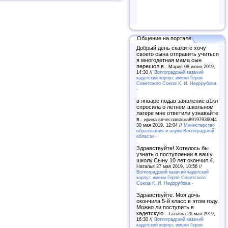
Общение на портале
Добрый день скажите хочу
своего сына отправить учиться
я многодетная мама сын
перешол в..
Мария 08 июня 2019,
14:30 //
Волгоградский казачий
кадетский корпус имени Героя
Советского Союза К. И. Недорубова
-
в январе подав заявление в1кл
спросила о летнем школьном
лагере мне ответили узнавайте
в..
ирина вячеславовна89197936044
30 мая 2019, 12:04 //
Министерство
образования и науки Волгоградской
области -
Здравствуйте! Хотелось бы
узнать о поступлении в вашу
школу.Сыну 10 лет окончил 4..
Наталья 27 мая 2019, 10:56 //
Волгоградский казачий кадетский
корпус имени Героя Советского
Союза К. И. Недорубова -
Здравствуйте. Моя дочь
окончила 5-й класс в этом году.
Можно ли поступить в
кадетскую..
Татьяна 26 мая 2019,
16:30 //
Волгоградский казачий
кадетский корпус имени Героя