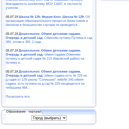
благодарность коллектмву МОУ СШ97, в частности
учителю..
05.07.19
Школа № 129: Форум-блог. Школа № 129:
Об
организации образовательного процесса.Уроки химии и
биологии в большенстве случаев не проводятся...
05.07.19
Дошкольное: Обмен детскими садами.
Очередь в детский сад:
Обменяю путевку.Путевка в сад
380, хотим в 355. 2 года...
05.07.19
Дошкольное: Обмен детскими садами.
Очередь в детский сад:
обмен садами.Обменяю
путевку в детский садик № 213 (Кировский район) на
путевку в..
05.07.19
Дошкольное: Обмен детскими садами.
Очередь в детский сад:
обмен садика есть № 229 на
д.садик от 129 школы "Солнышко" либо№ 245.обмен
садика. есть путевка на д.сад № 229 нахдящегося на
чебышева 48А...
Посмотреть все
Образование - порталы