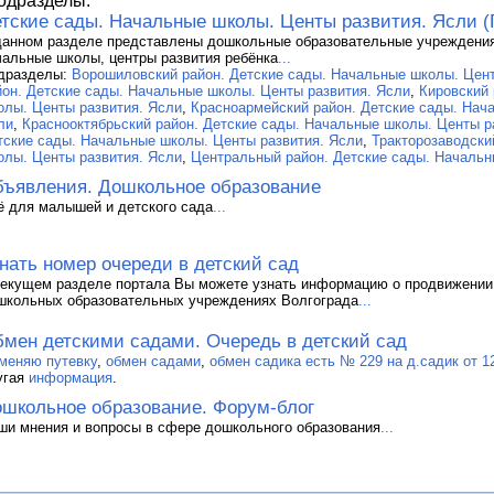
одразделы:
тские сады. Начальные школы. Центы развития. Ясли (
данном разделе представлены дошкольные образовательные учреждения 
чальные школы, центры развития ребёнка
...
дразделы:
Ворошиловский район. Детские сады. Начальные школы. Цент
йон. Детские сады. Начальные школы. Центы развития. Ясли
,
Кировский 
олы. Центы развития. Ясли
,
Красноармейский район. Детские сады. Нач
ли
,
Краснооктябрьский район. Детские сады. Начальные школы. Центы р
тские сады. Начальные школы. Центы развития. Ясли
,
Тракторозаводски
олы. Центы развития. Ясли
,
Центральный район. Детские сады. Начальн
ъявления. Дошкольное образование
ё для малышей и детского сада
...
нать номер очереди в детский сад
текущем разделе портала Вы можете узнать информацию о продвижении
школьных образовательных учреждениях Волгограда
...
мен детскими садами. Очередь в детский сад
меняю путевку
,
обмен садами
,
обмен садика есть № 229 на д.садик от 
угая
информация
.
школьное образование. Форум-блог
ши мнения и вопросы в сфере дошкольного образования
...