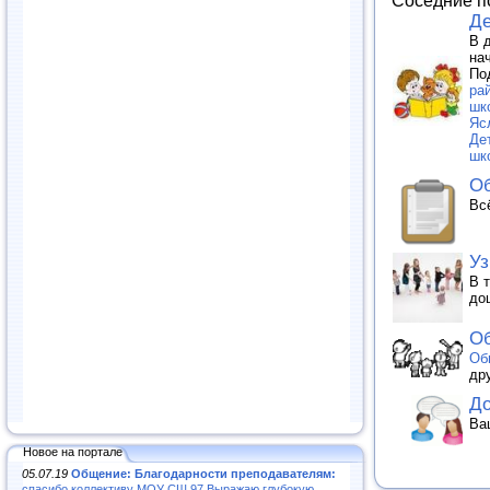
Соседние п
Де
В 
на
По
ра
шк
Яс
Де
шк
Об
Вс
Уз
В 
до
Об
Об
др
До
Ва
Новое на портале
05.07.19
Общение: Благодарности преподавателям:
спасибо коллективу МОУ СШ 97.Выражаю глубокую