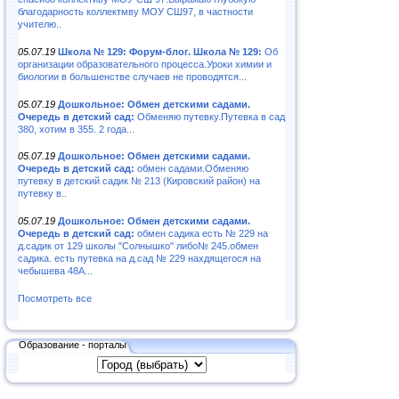
благодарность коллектмву МОУ СШ97, в частности
учителю..
05.07.19
Школа № 129: Форум-блог. Школа № 129:
Об
организации образовательного процесса.Уроки химии и
биологии в большенстве случаев не проводятся...
05.07.19
Дошкольное: Обмен детскими садами.
Очередь в детский сад:
Обменяю путевку.Путевка в сад
380, хотим в 355. 2 года...
05.07.19
Дошкольное: Обмен детскими садами.
Очередь в детский сад:
обмен садами.Обменяю
путевку в детский садик № 213 (Кировский район) на
путевку в..
05.07.19
Дошкольное: Обмен детскими садами.
Очередь в детский сад:
обмен садика есть № 229 на
д.садик от 129 школы "Солнышко" либо№ 245.обмен
садика. есть путевка на д.сад № 229 нахдящегося на
чебышева 48А...
Посмотреть все
Образование - порталы