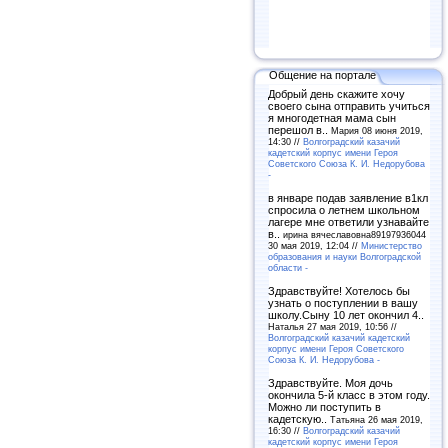
Общение на портале
Добрый день скажите хочу
своего сына отправить учиться
я многодетная мама сын
перешол в..
Мария 08 июня 2019,
14:30 //
Волгоградский казачий
кадетский корпус имени Героя
Советского Союза К. И. Недорубова
-
в январе подав заявление в1кл
спросила о летнем школьном
лагере мне ответили узнавайте
в..
ирина вячеславовна89197936044
30 мая 2019, 12:04 //
Министерство
образования и науки Волгоградской
области -
Здравствуйте! Хотелось бы
узнать о поступлении в вашу
школу.Сыну 10 лет окончил 4..
Наталья 27 мая 2019, 10:56 //
Волгоградский казачий кадетский
корпус имени Героя Советского
Союза К. И. Недорубова -
Здравствуйте. Моя дочь
окончила 5-й класс в этом году.
Можно ли поступить в
кадетскую..
Татьяна 26 мая 2019,
16:30 //
Волгоградский казачий
кадетский корпус имени Героя