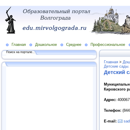
Главная
Дошкольное
Среднее
Профессиональное
Поиск на портале...
Главная
>
Дош
Детские сады.
Детский 
Муниципально
Кировского 
Адрес:
400067,
Телефон:
(844
E
-
mail
:
sad