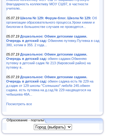
благодарность коллектмву МОУ СШ97, в частности
учителю..
05.07.19
Школа № 129: Форум-блог. Школа № 129:
Об
организации образовательного процесса.Уроки химии и
биологии в большенстве случаев не проводятся...
05.07.19
Дошкольное: Обмен детскими садами.
Очередь в детский сад:
Обменяю путевку.Путевка в сад
380, хотим в 355. 2 года...
05.07.19
Дошкольное: Обмен детскими садами.
Очередь в детский сад:
обмен садами.Обменяю
путевку в детский садик № 213 (Кировский район) на
путевку в..
05.07.19
Дошкольное: Обмен детскими садами.
Очередь в детский сад:
обмен садика есть № 229 на
д.садик от 129 школы "Солнышко" либо№ 245.обмен
садика. есть путевка на д.сад № 229 нахдящегося на
чебышева 48А...
Посмотреть все
Образование - порталы