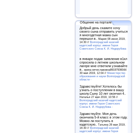
Общение на портале
Добрый день скажите хочу
своего сына отправить учиться
я многодетная мама сын
перешол в..
Мария 08 июня 2019,
14:30 //
Волгоградский казачий
кадетский корпус имени Героя
Советского Союза К. И. Недорубова
-
в январе подав заявление в1кл
спросила о летнем школьном
лагере мне ответили узнавайте
в..
ирина вячеславовна89197936044
30 мая 2019, 12:04 //
Министерство
образования и науки Волгоградской
области -
Здравствуйте! Хотелось бы
узнать о поступлении в вашу
школу.Сыну 10 лет окончил 4..
Наталья 27 мая 2019, 10:56 //
Волгоградский казачий кадетский
корпус имени Героя Советского
Союза К. И. Недорубова -
Здравствуйте. Моя дочь
окончила 5-й класс в этом году.
Можно ли поступить в
кадетскую..
Татьяна 26 мая 2019,
16:30 //
Волгоградский казачий
кадетский корпус имени Героя