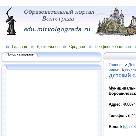
Главная
Дошкольное
Среднее
Профессиональное
Поиск на портале...
Главная
>
Дош
район. Детски
Детский 
Муниципальн
Ворошиловско
Адрес:
400074,
Телефон:
(844
E-mail:
ds3