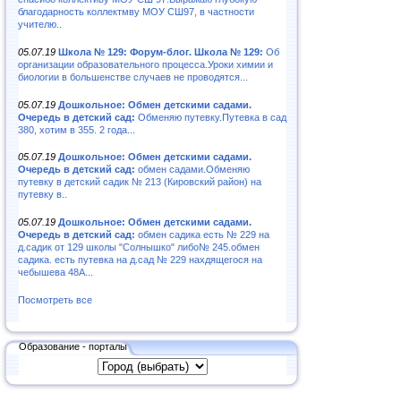
благодарность коллектмву МОУ СШ97, в частности
учителю..
05.07.19
Школа № 129: Форум-блог. Школа № 129:
Об
организации образовательного процесса.Уроки химии и
биологии в большенстве случаев не проводятся...
05.07.19
Дошкольное: Обмен детскими садами.
Очередь в детский сад:
Обменяю путевку.Путевка в сад
380, хотим в 355. 2 года...
05.07.19
Дошкольное: Обмен детскими садами.
Очередь в детский сад:
обмен садами.Обменяю
путевку в детский садик № 213 (Кировский район) на
путевку в..
05.07.19
Дошкольное: Обмен детскими садами.
Очередь в детский сад:
обмен садика есть № 229 на
д.садик от 129 школы "Солнышко" либо№ 245.обмен
садика. есть путевка на д.сад № 229 нахдящегося на
чебышева 48А...
Посмотреть все
Образование - порталы