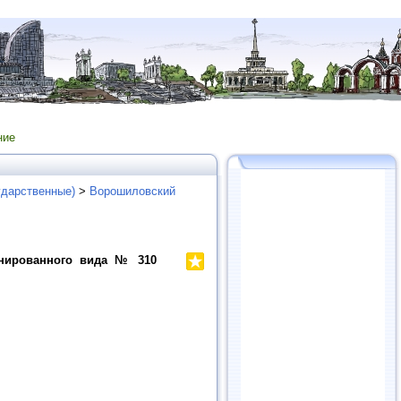
ние
ударственные)
>
Ворошиловский
инированного вида № 310