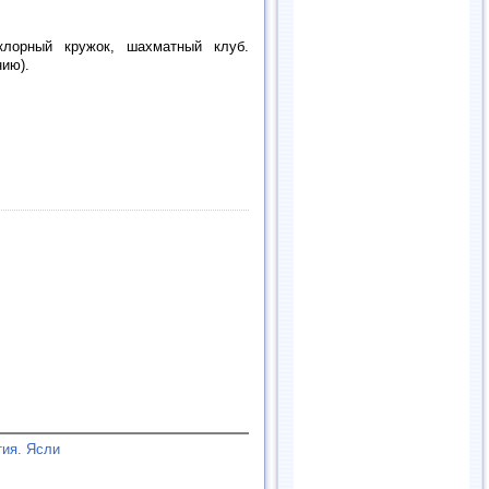
клорный кружок, шахматный клуб.
нию).
тия. Ясли