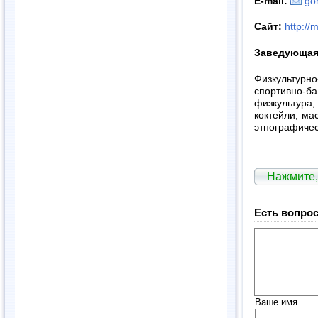
E
-
mail
:
go
Сайт:
http://
Заведующа
Физкультурн
спортивно-
физкультур
коктейли, ма
этнографичес
Нажмите,
Есть вопрос
Ваше имя