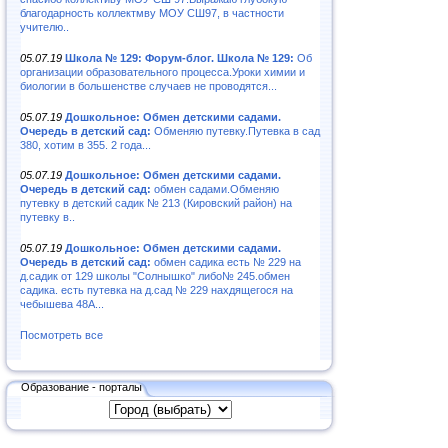
благодарность коллектмву МОУ СШ97, в частности
учителю..
05.07.19
Школа № 129: Форум-блог. Школа № 129:
Об
организации образовательного процесса.Уроки химии и
биологии в большенстве случаев не проводятся...
05.07.19
Дошкольное: Обмен детскими садами.
Очередь в детский сад:
Обменяю путевку.Путевка в сад
380, хотим в 355. 2 года...
05.07.19
Дошкольное: Обмен детскими садами.
Очередь в детский сад:
обмен садами.Обменяю
путевку в детский садик № 213 (Кировский район) на
путевку в..
05.07.19
Дошкольное: Обмен детскими садами.
Очередь в детский сад:
обмен садика есть № 229 на
д.садик от 129 школы "Солнышко" либо№ 245.обмен
садика. есть путевка на д.сад № 229 нахдящегося на
чебышева 48А...
Посмотреть все
Образование - порталы