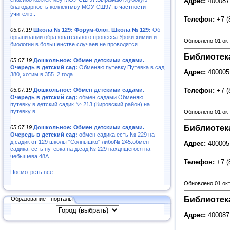
Адрес:
400087
благодарность коллектмву МОУ СШ97, в частности
учителю..
Телефон:
+7 (
05.07.19
Школа № 129: Форум-блог. Школа № 129:
Об
организации образовательного процесса.Уроки химии и
Обновлено 01 ок
биологии в большенстве случаев не проводятся...
Библиотек
05.07.19
Дошкольное: Обмен детскими садами.
Очередь в детский сад:
Обменяю путевку.Путевка в сад
Адрес:
400005,
380, хотим в 355. 2 года...
Телефон:
+7 (
05.07.19
Дошкольное: Обмен детскими садами.
Очередь в детский сад:
обмен садами.Обменяю
путевку в детский садик № 213 (Кировский район) на
путевку в..
Обновлено 01 ок
Библиотек
05.07.19
Дошкольное: Обмен детскими садами.
Очередь в детский сад:
обмен садика есть № 229 на
д.садик от 129 школы "Солнышко" либо№ 245.обмен
Адрес:
400005
садика. есть путевка на д.сад № 229 нахдящегося на
чебышева 48А...
Телефон:
+7 (
Посмотреть все
Обновлено 01 ок
Библиотек
Образование - порталы
Адрес:
400087