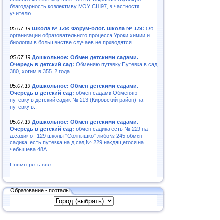
благодарность коллектмву МОУ СШ97, в частности
учителю..
05.07.19
Школа № 129: Форум-блог. Школа № 129:
Об
организации образовательного процесса.Уроки химии и
биологии в большенстве случаев не проводятся...
05.07.19
Дошкольное: Обмен детскими садами.
Очередь в детский сад:
Обменяю путевку.Путевка в сад
380, хотим в 355. 2 года...
05.07.19
Дошкольное: Обмен детскими садами.
Очередь в детский сад:
обмен садами.Обменяю
путевку в детский садик № 213 (Кировский район) на
путевку в..
05.07.19
Дошкольное: Обмен детскими садами.
Очередь в детский сад:
обмен садика есть № 229 на
д.садик от 129 школы "Солнышко" либо№ 245.обмен
садика. есть путевка на д.сад № 229 нахдящегося на
чебышева 48А...
Посмотреть все
Образование - порталы