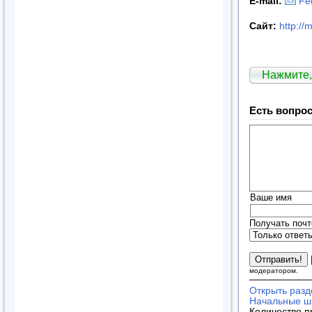
E
-
mail
:
Fe
Сайт:
http://
Нажмите,
Есть вопрос
Ваше имя
Получать почт
модератором.
Открыть разд
Начальные шк
Количество п